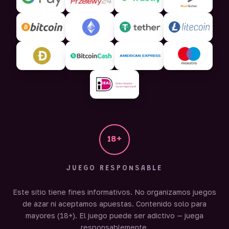
18+
JUEGO RESPONSABLE
Sweet Bonanza 1000 Soporte
Este sitio tiene fines informativos. No organizamos juegos
En línea — responde en ~1 min
de azar ni aceptamos apuestas. Contenido solo para
mayores (18+). El juego puede ser adictivo — juega
responsablemente.