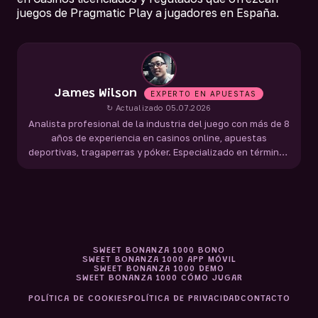
juegos de Pragmatic Play a jugadores en España.
James Wilson
EXPERTO EN APUESTAS
↻ Actualizado 05.07.2026
Analista profesional de la industria del juego con más de 8
años de experiencia en casinos online, apuestas
deportivas, tragaperras y póker. Especializado en términos
de bonificación, velocidad de pago, auditorías de
imparcialidad y normativas de protección al jugador.
SWEET BONANZA 1000 BONO
SWEET BONANZA 1000 APP MÓVIL
SWEET BONANZA 1000 DEMO
SWEET BONANZA 1000 CÓMO JUGAR
POLÍTICA DE COOKIES
POLÍTICA DE PRIVACIDAD
CONTACTO