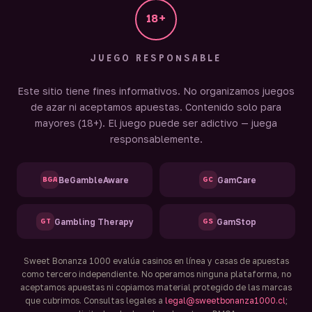
18+
JUEGO RESPONSABLE
Este sitio tiene fines informativos. No organizamos juegos
de azar ni aceptamos apuestas. Contenido solo para
mayores (18+). El juego puede ser adictivo — juega
responsablemente.
Sweet Bonanza 1000 Soporte
En línea — responde en ~1 min
BeGambleAware
GamCare
BGA
GC
Gambling Therapy
GamStop
GT
GS
Sweet Bonanza 1000 evalúa casinos en línea y casas de apuestas
como tercero independiente. No operamos ninguna plataforma, no
aceptamos apuestas ni copiamos material protegido de las marcas
que cubrimos. Consultas legales a
legal@sweetbonanza1000.cl
;