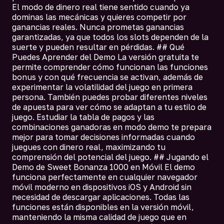
El modo de dinero real tiene sentido cuando ya
dominas las mecánicas y quieres competir por
ganancias reales. Nunca prometas ganancias
garantizadas, ya que todos los slots dependen de la
suerte y pueden resultar en pérdidas. ## Qué
Puedes Aprender del Demo La versión gratuita te
permite comprender cómo funcionan las funciones
bonus y con qué frecuencia se activan, además de
experimentar la volatilidad del juego en primera
persona. También puedes probar diferentes niveles
de apuesta para ver cómo se adaptan a tu estilo de
juego. Estudiar la tabla de pagos y las
combinaciones ganadoras en modo demo te prepara
mejor para tomar decisiones informadas cuando
juegues con dinero real, maximizando tu
comprensión del potencial del juego. ## Jugando el
Demo de Sweet Bonanza 1000 en Móvil El demo
funciona perfectamente en cualquier navegador
móvil moderno en dispositivos iOS y Android sin
necesidad de descargar aplicaciones. Todas las
funciones están disponibles en la versión móvil,
manteniendo la misma calidad de juego que en